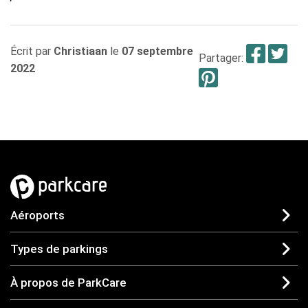
Fac
Tw
Écrit par
Christiaan
le
07 septembre
Partager:
2022
Pinteres
Aéroports
Types de parkings
À propos de ParkCare