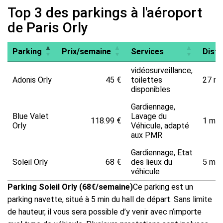
Top 3 des parkings à l'aéroport
de Paris Orly
Parking
Prix/semaine
Services
Dist
vidéosurveillance,
Adonis Orly
45 €
toilettes
27 mi
disponibles
Gardiennage,
Blue Valet
Lavage du
118.99 €
1 min.
Orly
Véhicule, adapté
aux PMR
Gardiennage, Etat
Soleil Orly
68 €
des lieux du
5 min.
véhicule
Parking Soleil Orly (68€/semaine)
Ce parking est un
parking navette, situé à 5 min du hall de départ. Sans limite
de hauteur, il vous sera possible d’y venir avec n’importe