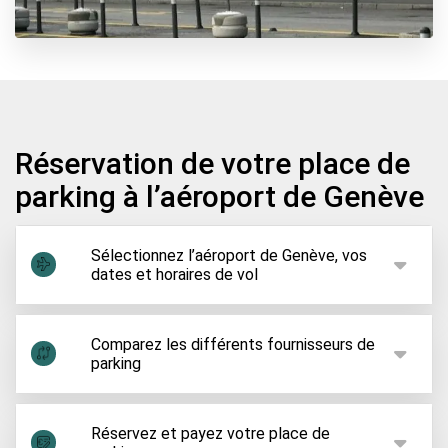
Réservation de votre place de
parking à l’aéroport de Genève
Sélectionnez l’aéroport de Genève, vos
dates et horaires de vol
Vos dates de voyage depuis l'aéroport de Genève
sont fixées ? Il est alors temps d'organiser le
Comparez les différents fournisseurs de
parking
parking de l'aéroport de Genève. Pour cela, il vous
suffit de sélectionner l'aéroport de Genève comme
Après avoir indiqué vos dates de voyage et votre
lieu de départ et d'indiquer vos dates de voyage.
lieu de départ, vous voyez tous les parkings
Réservez et payez votre place de
Toutes les possibilités de stationnement