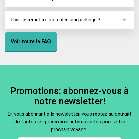
destinations, des pays comme le Maroc ou les
L'aéroport de Genève se trouve en Suisse proche de
Etats-Unis ont eux aussi des liaisons directs avec
la frontière française. Par rapport à Genève centre-
Dois-je remettre mes clés aux parkings ?
cet aéroport.
ville, il se situe au nord-ouest à seulement 7
Ceci dépend des prestataires. Par exemple, avec
kilomètres, le rendant facilement accessible en
les parkings proposant un service de voiturier, vous
Voir toute la FAQ
voiture.
devez généralement remettre vos clés.
Promotions: abonnez-vous à
notre newsletter!
En vous abonnant à la newsletter, vous restez au courant
de toutes les promotions intéressantes pour votre
prochain voyage.