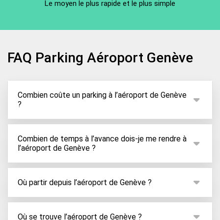
Le moyen le plus rapide et le plus simple
FAQ Parking Aéroport Genève
Combien coûte un parking à l’aéroport de Genève
?
Le prix de stationnement peut varier en fonction du
type de parking pour lequel vous optez, ainsi que de
Combien de temps à l’avance dois-je me rendre à
l’aéroport de Genève ?
la période à laquelle vous réservez.
Nous vous recommandons de vous rendre à
l’aéroport de Genève au moins 2h30 à l’avance pour
Où partir depuis l’aéroport de Genève ?
les vols long courrier. L'aéroport de Genève est
L'aéroport de Genève dessert principalement
toutefois très proche du centre-ville, se situant à
l'Europe et l'Asie orientale. En dehors de ces
Où se trouve l’aéroport de Genève ?
12 minutes via l'avenue de Lyon.