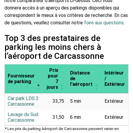
notre comparateur d'aéroports ci-dessus. Ceci vous
donnera accès à un aperçu des parkings disponibles qui
correspondent le mieux à vos critères de recherche. En cas
de questions, veuillez consulter notre
foire aux questions
.
Top 3 des prestataires de
parking les moins chers à
l’aéroport de Carcassonne
Prix
Distance
Intérieur
Fournisseur
pour
de
/
de parking
7
l'aéroport
Extérieur
jours
Car park LDS 2
33,75
5 min
Extérieur
Carcassonne
Lavage du Sud
31,50
6 min
Extérieur
Carcassonne
* Les prix du parking Aéroport de Carcassonne peuvent varier en