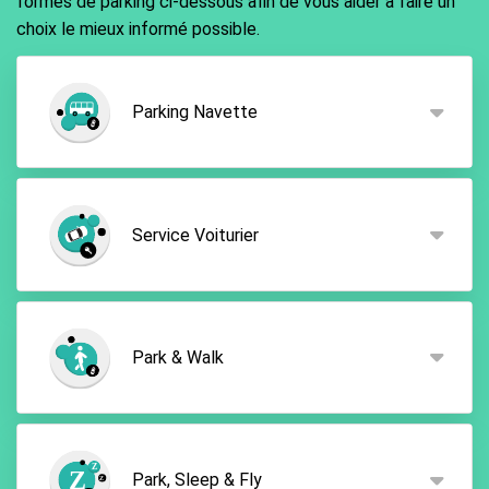
formes de parking ci-dessous afin de vous aider à faire un
choix le mieux informé possible.
Parking Navette
Option simple et pas chère, idéal pour un
stationnement longue durée, le
parking avec
Service Voiturier
navette
incluse est très prisé par les voyageurs, en
particulier pour son rapport qualité-prix quasi
imbattable. Garez-vous au parking réservé puis
Envie de plus de confort? Optez pour le
service
empruntez la navette gratuite pour votre transfert,
voiturier
vous permettant de vous rendre
à l'aller comme au retour !
Park & Walk
directement au terminal. Votre véhicule sera
ensuite pris en charge par un valet professionnel et
qualifié, qui conduira votre voiture vers un parking
Avec le Park & Walk, optez pour la facilité. En effet,
entièrement sécurisé. Au retour, il vous remettra
les aires de stationnement de ce type se trouvent
votre véhicule à un point de rendez-vous proche
Park, Sleep & Fly
à distance de marche des terminaux et sont idéales