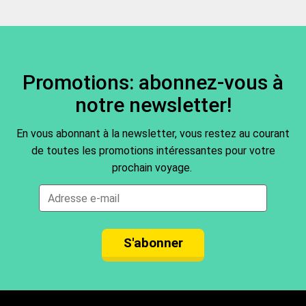
gardent les clés, d’autres non. Nous précisons ceci
sur les fiches descriptives de chaque fournisseur. La
plupart de nos prestataires à l'aéroport de
Carcassonne vous permettent de garder vos clés
avec vous.
Promotions: abonnez-vous à
notre newsletter!
En vous abonnant à la newsletter, vous restez au courant
de toutes les promotions intéressantes pour votre
prochain voyage.
S'abonner