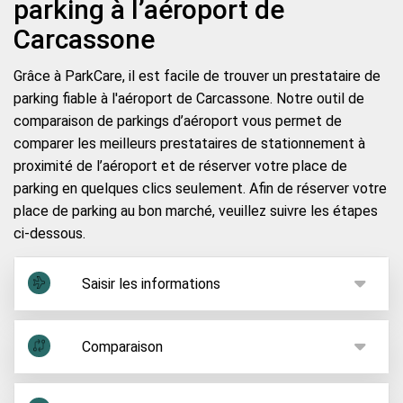
parking à l’aéroport de
Carcassone
Grâce à ParkCare, il est facile de trouver un prestataire de
parking fiable à l'aéroport de Carcassone. Notre outil de
comparaison de parkings d’aéroport vous permet de
comparer les meilleurs prestataires de stationnement à
proximité de l’aéroport et de réserver votre place de
parking en quelques clics seulement. Afin de réserver votre
place de parking au bon marché, veuillez suivre les étapes
ci-dessous.
Saisir les informations
Une fois vos billets d’avion réservés et votre choix
de vous rendre à l'aéroport en voiture effectué, il
Comparaison
vous faudra trouver une place de parking. Vous
Des propositions de parkings avec leurs
pouvez comparer et réserver des places de