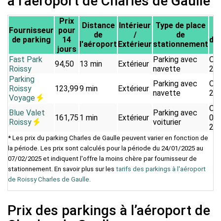
à l’aéroport de Charles de Gaulle
Prix
Distance
Intérieur
Type de place
Fournisseur
pour
de
/
de
de parking
14
d'o
l'aéroport
Extérieur
stationnement
jours
Fast Park
Parking avec
Ouv
94,50
13 min
Extérieur
Roissy
navette
24
Parking
Parking avec
Ouv
Roissy
123,99
9 min
Extérieur
navette
24
Voyage
Ouv
Blue Valet
Parking avec
161,75
1 min
Extérieur
04:
Roissy
voiturier
23:
* Les prix du parking Charles de Gaulle peuvent varier en fonction de
la période. Les prix sont calculés pour la période du 24/01/2025 au
07/02/2025 et indiquent l'offre la moins chère par fournisseur de
stationnement. En savoir plus sur les
tarifs des parkings à l'aéroport
de Roissy Charles de Gaulle
.
Prix des parkings à l’aéroport de