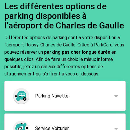
Les différentes options de
pour le départ ! ParkCare vous souhaite bon voyage.
parking disponibles à
l’aéroport de Charles de Gaulle
Différentes options de parking sont à votre disposition à
l’aéroport Roissy-Charles de Gaulle. Grâce à ParkCare, vous
pouvez réserver un
parking pas cher longue durée
en
quelques clics. Afin de faire un choix le mieux informé
possible, jetez un œil aux différentes options de
stationnement qui s’offrent à vous ci-dessous.
Parking Navette
Fort de sa simplicité et de son tarif avantageux, le
parking navette fait le bonheur de nombreux
Service Voiturier
voyageurs et voyageuses. Il leur permet en effet