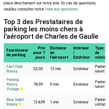
place directement sur notre site. En cas de questions,
veuillez consulter notre
foire aux questions
.
Top 3 des Prestataires de
parking les moins chers à
l’aéroport de Charles de Gaulle
Prix
Distance
Intérieur
Type de
Fournisseur
pour 7
de
/
de
de parking
jours
l'aéroport
Extérieur
statio
Fast Park
Parking
52,50
13 min
Extérieur
Roissy
navette
Parking
Parking
Roissy
78,99
9 min
Extérieur
navette
Voyage
Blue Valet
Parking
124,99
1 min
Extérieur
Roissy
voiturier