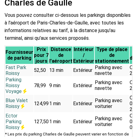
Charles de Gaulle
Vous pouvez consulter ci-dessous les parkings disponibles
à l'aéroport de Paris-Charles-de-Gaulle, avec toutes les
informations relatives au tarif, à la distance jusqu'au
terminal, ainsi qu'aux services proposés.
Prix
Distance
Intérieur
Type de place
Fournisseur
pour 7
de
/
de
de parking
d'o
jours
l'aéroport
Extérieur
stationnement
Fast Park
Parking avec
Ouv
52,50
13 min
Extérieur
Roissy
navette
24
Parking
Parking avec
Ouv
Roissy
78,99
9 min
Extérieur
navette
24
Voyage
Ouv
Blue Valet
Parking avec
124,99
1 min
Extérieur
04:
Roissy
voiturier
23:
Ector
Ouv
Parking avec
Parking
127,50
1 min
Extérieur
04:
voiturier
Roissy
00:
* Les prix du parking Charles de Gaulle peuvent varier en fonction de