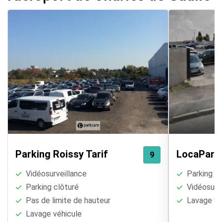
disposition.
Parking Roissy Tarif
LocaPark
9
Vidéosurveillance
Parking cl
Parking clôturé
Vidéosurve
Pas de limite de hauteur
Lavage vé
Lavage véhicule