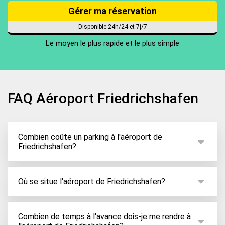
Gérer ma réservation
Disponible 24h/24 et 7j/7
Le moyen le plus rapide et le plus simple
FAQ Aéroport Friedrichshafen
Combien coûte un parking à l'aéroport de
Friedrichshafen?
À partir de 2,50€ par jour seulement, ParkCare vous
permet de réserver votre place de stationnement à
Où se situe l'aéroport de Friedrichshafen?
un prix imbattable. Le coût du stationnement
L'aéroport de Friedrichshafen se situe à seulement
dépend du service ainsi que du type de parking pour
3km au nord de la ville en Allemagne donnant sur le
Combien de temps à l'avance dois-je me rendre à
lequel vous optez. Vous pouvez consulter nos