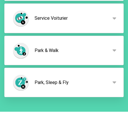
Grâce à ce service, vous bénéficiez d'un service
navette tout inclus dans le prix de départ. Il vous
Service Voiturier
suffit de vous rendre au parking où une navette pour
amènera ensuite à votre terminal de départ. Le
parking est entièrement sécurisé, vous pouvez donc
Stationner n'aura jamais été aussi simple qu'avec un
partir l'esprit tranquille.
service voiturier. Il vous suffit de vous rendre à
Park & Walk
votre terminal de départ où un chauffeur viendra
ensuite récupérer votre voiture et la stationner
dans un parking entièrement sécurisé. La même
Grâce au service Park & Walk, vous avez la
démarche s'applique pour votre retour.
possibilité de stationner votre véhicule à distance
Park, Sleep & Fly
de marche de l'aéroport pour un prix très abordable.
Votre voiture stationnera en lieu sécurisé pour
toute la durée de votre séjour. Vous pouvez donc
Park, Sleep & Fly est l'option idéal en cas de vol
partir l'esprit tranquille!
matinal. Vous avez la possibilité de dormir à l'hôtel
la nuit précédente et de stationner votre véhicule
dans le parking de ce dernier. Le jour de votre