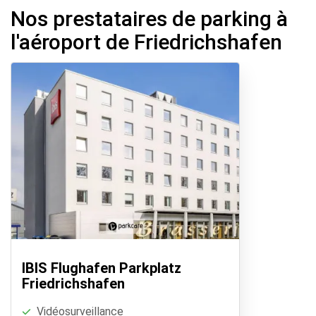
départ, une navette se chargera de vous amener à
Nos prestataires de parking à
votre terminal. L'option idéale pour voyager sans
l'aéroport de Friedrichshafen
stress!
IBIS Flughafen Parkplatz
Friedrichshafen
Vidéosurveillance