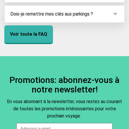
Nord.
L'aéroport de Stuttgart se situe à 13km au sud de la
ville de Stuttgart.
Dois-je remettre mes clés aux parkings ?
En ce moment, nos services vous propose un
parking avec voiturier. De ce fait, vous laisserez vos
Voir toute la FAQ
clés au voiturier, et n'aurez pas à vous soucier de
votre véhicule jusqu'à votre retour !
Promotions: abonnez-vous à
notre newsletter!
En vous abonnant à la newsletter, vous restez au courant
de toutes les promotions intéressantes pour votre
prochain voyage.