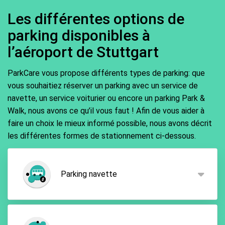
d'immatriculation. Procédez ensuite au paiement
toujours pas, veuillez nous contacter. Nous
pour finaliser cette étape. Le paiement peut
Les différentes options de
veillerons ensuite ensemble à ce que vous receviez
s'effectuer en ligne en toute sécurité par carte de
parking disponibles à
l'e-mail contenant tous les détails.
crédit (Visa, MasterCard) ou bien via PayPal.
l’aéroport de Stuttgart
ParkCare vous propose différents types de parking: que
vous souhaitiez réserver un parking avec un service de
navette, un service voiturier ou encore un parking Park &
Walk, nous avons ce qu’il vous faut ! Afin de vous aider à
faire un choix le mieux informé possible, nous avons décrit
les différentes formes de stationnement ci-dessous.
Parking navette
En utilisant le
parking navette
, vous garez votre
voiture à quelques kilomètres de l'aéroport. En