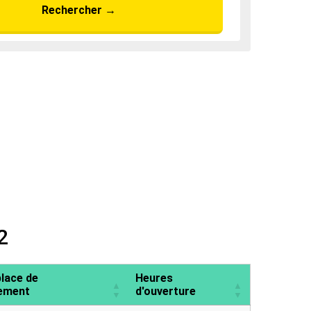
Rechercher
→
2
place de
Heures
ement
d'ouverture