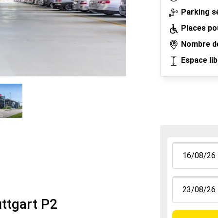
Parking s
Places po
Nombre de
Espace li
uttgart P2