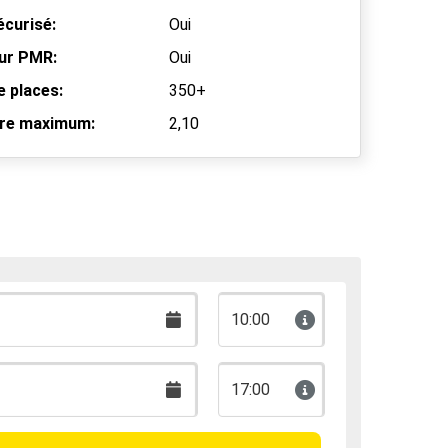
écurisé:
Oui
ur PMR:
Oui
 places:
350+
bre maximum:
2,10
10:00
17:00