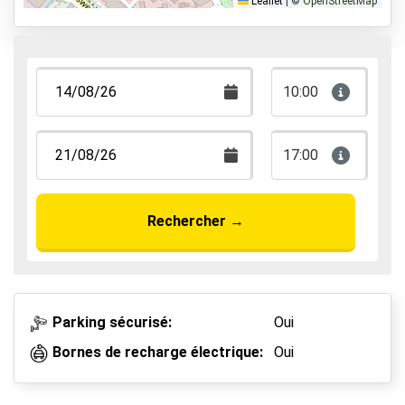
Leaflet
|
© OpenStreetMap
au prestataire sur place.
10:00
17:00
Rechercher
→
Parking sécurisé:
Oui
Bornes de recharge électrique:
Oui