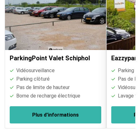
ParkingPoint Valet Schiphol
Eazzypark
Vidéosurveillance
Parking cl
Parking clôturé
Pas de lim
Pas de limite de hauteur
Vidéosurve
Borne de recharge électrique
Lavage vé
Plus d'informations
Pl