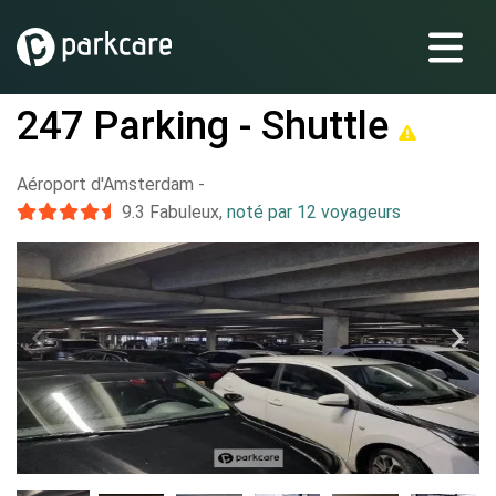
247 Parking - Shuttle
Aéroport d'Amsterdam
-
9.3
Fabuleux
,
noté par 12 voyageurs