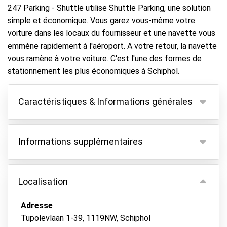
247 Parking - Shuttle utilise Shuttle Parking, une solution
simple et économique. Vous garez vous-même votre
voiture dans les locaux du fournisseur et une navette vous
emmène rapidement à l'aéroport. A votre retour, la navette
vous ramène à votre voiture. C'est l'une des formes de
stationnement les plus économiques à Schiphol.
Caractéristiques & Informations générales
Caractéristiques
Informations supplémentaires
Parking couvert
Gardez vos clés
Un supplément de nuit de 15 € s'applique si vous
arrivez ou partez entre 00h00 et 07h00.
Localisation
Asphalte ou pavé
Forfait blanchisserie de luxe : lavage de la voiture +
Parking sécurisé
aspirateur + nettoyage des vitres de l'intérieur, pour
Adresse
90 EUR.
Vidéosurveillance
Tupolevlaan 1-39, 1119NW, Schiphol