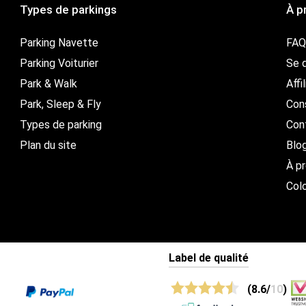
Types de parkings
À p
Parking Navette
FAQ
Parking Voiturier
Se d
Park & Walk
Affi
Park, Sleep & Fly
Con
Types de parking
Con
Plan du site
Blo
À p
Col
Label de qualité
(8.6/
10
)