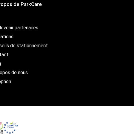
ropos de ParkCare
evenir partenaires
liations
seils de stationnement
tact
g
ropos de nous
ophon