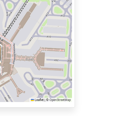
Leaflet
|
© OpenStreetMap