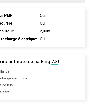
ur PMR:
Oui
écurisé:
Oui
hauteur:
2,00m
 recharge électrique:
Oui
urs ont noté ce parking
7.8
!
llance
charge électrique
e de bus
a gare