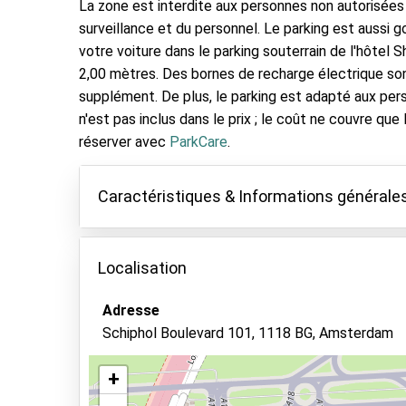
La zone est interdite aux personnes non autorisée
surveillance et du personnel. Le parking est aussi 
votre voiture dans le parking souterrain de l'hôtel 
2,00 mètres. Des bornes de recharge électrique so
supplément. De plus, le parking est adapté aux pers
n'est pas inclus dans le prix ; le coût ne couvre que
réserver avec
ParkCare
.
Caractéristiques & Informations générale
Caractéristiques
Localisation
Parking couvert
Gardez vos clés
Adresse
Schiphol Boulevard 101, 1118 BG, Amsterdam
Asphalte ou pavé
Vidéosurveillance
+
Accès aux personnes handicapées