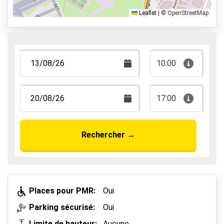
Park & Walk
Leaflet
|
© OpenStreetMap
Park, Sleep & Fly
10:00
17:00
Rechercher
→
Places pour PMR:
Oui
Parking sécurisé:
Oui
Limite de hauteur:
Aucune