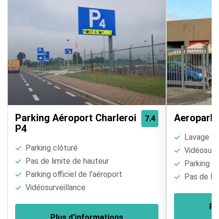
Parking Aéroport Charleroi
Aeropark 
7.4
P4
Lavage vé
Parking clôturé
Vidéosurve
Pas de limite de hauteur
Parking cl
Parking officiel de l'aéroport
Pas de lim
Vidéosurveillance
Pl
Plus d'informations