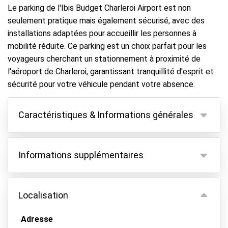
Le parking de l'Ibis Budget Charleroi Airport est non
seulement pratique mais également sécurisé, avec des
installations adaptées pour accueillir les personnes à
mobilité réduite. Ce parking est un choix parfait pour les
voyageurs cherchant un stationnement à proximité de
l'aéroport de Charleroi, garantissant tranquillité d'esprit et
sécurité pour votre véhicule pendant votre absence.
Caractéristiques & Informations générales
Caractéristiques
Informations supplémentaires
Parking couvert
Gardez vos clés
En raison des nouvelles réglementations
aéroportuaires, un supplément de 5 € par
Localisation
Vidéosurveillance
réservation s'applique.
Parking sécurisé
Tous les frais supplémentaires doivent être payés
Adresse