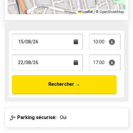
Park, Sleep & Fly
Leaflet
|
© OpenStreetMap
10:00
17:00
Rechercher
→
Parking sécurisé:
Oui