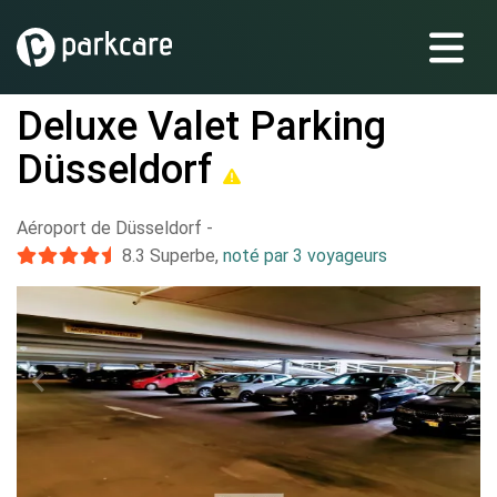
Deluxe Valet Parking
Düsseldorf
Aéroport de Düsseldorf
-
8.3
Superbe
,
noté par 3 voyageurs