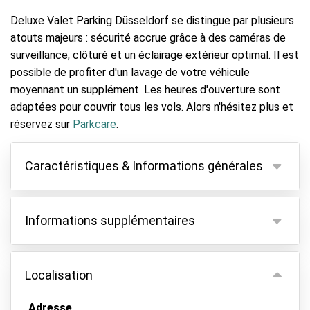
Deluxe Valet Parking Düsseldorf se distingue par plusieurs
atouts majeurs : sécurité accrue grâce à des caméras de
surveillance, clôturé et un éclairage extérieur optimal. Il est
possible de profiter d'un lavage de votre véhicule
moyennant un supplément. Les heures d'ouverture sont
adaptées pour couvrir tous les vols. Alors n'hésitez plus et
réservez sur
Parkcare
.
Caractéristiques & Informations générales
Caractéristiques
Informations supplémentaires
Parking couvert
Gardez vos clés
Le parking se trouve dans une zone écologique.
Les véhicules de plus de 4 mètres sont considérés
Localisation
Vidéosurveillance
comme trop longs et doivent payer 40 €
Parking sécurisé
supplémentaires.
Adresse