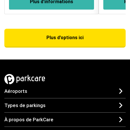
Plus d'informations
Pl
Plus d'options ici
Aéroports
Types de parkings
À propos de ParkCare