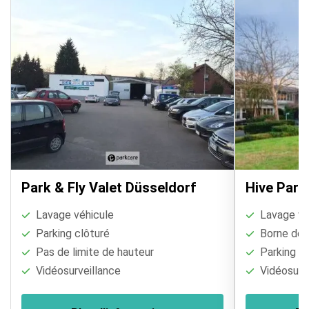
Park & Fly Valet Düsseldorf
Hive Park
Lavage véhicule
Lavage vé
Parking clôturé
Borne de r
Pas de limite de hauteur
Parking cl
Vidéosurveillance
Vidéosurve