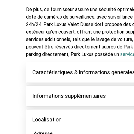
De plus, ce fournisseur assure une sécurité optima
doté de caméras de surveillance, avec surveillance
24h/24. Park Luxus Valet Düsseldorf propose des 
extérieur qu’en couvert, offrant une protection su
services additionnels, tels que le lavage de voitur
peuvent être réservés directement auprès de Park 
parking directement, Park Luxus possède un
servic
Caractéristiques & Informations générale
Caractéristiques
Informations supplémentaires
Parking couvert
Gardez vos clés
Pour les véhicules de plus de 4,50 mètres, un 
Toutes les voitures dont les plaques d'immatric
Localisation
Vidéosurveillance
lors de la réservation ou dont les plaques d'im
Lavage de voiture
25€ de plus.
Adresse