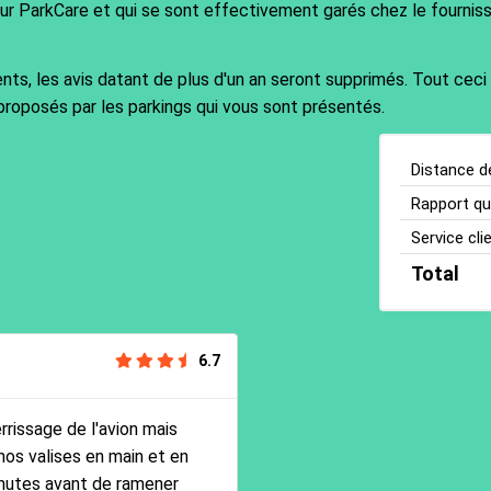
sur ParkCare et qui se sont effectivement garés chez le fournisse
ents, les avis datant de plus d'un an seront supprimés. Tout ceci
proposés par les parkings qui vous sont présentés.
Distance d
Rapport qua
Service cli
Total
6.7
rrissage de l'avion mais
nos valises en main et en
minutes avant de ramener