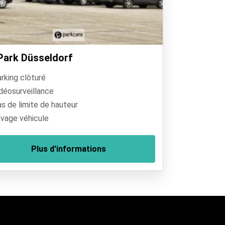
 Park Düsseldorf
rking clôturé
déosurveillance
s de limite de hauteur
vage véhicule
Plus d'informations