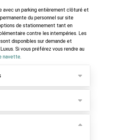
le avec un parking entièrement clôturé et
 permanente du personnel sur site
options de stationnement tant en
pplémentaire contre les intempéries. Les
e, sont disponibles sur demande et
Luxus. Si vous préférez vous rendre au
e navette
.
s
supplément de 40€ est appliqué.
ulation n'ont pas été enregistrées
matriculation sont incorrectes coûtent