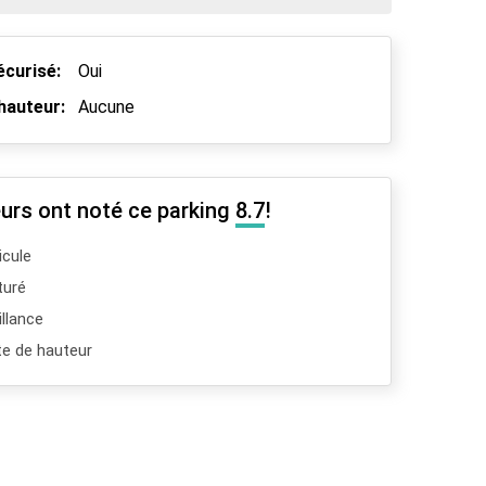
écurisé:
Oui
hauteur:
Aucune
urs ont noté ce parking
8.7
!
icule
turé
llance
te de hauteur