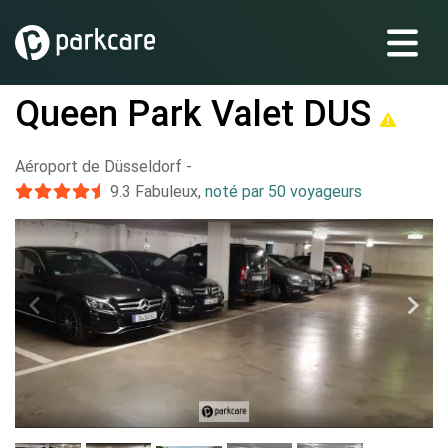
Queen Park Valet DUS
Aéroport de Düsseldorf
-
9.3
Fabuleux
,
noté par 50 voyageurs