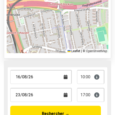
Types de parkings
Parking avec navette
Parking avec voiturier
Park & Walk
Park, Sleep & Fly
Leaflet
|
© OpenStreetMap
10:00
17:00
Rechercher
→