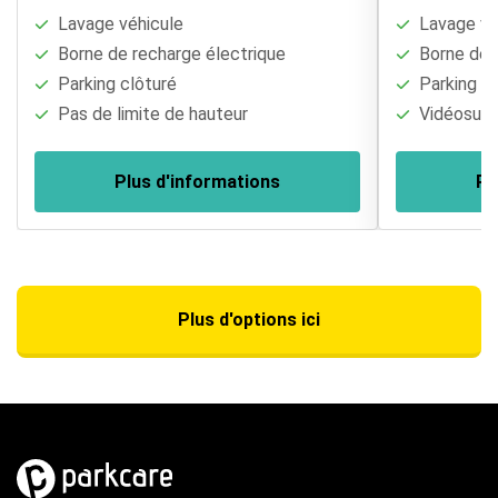
Lavage véhicule
Lavage vé
Borne de recharge électrique
Borne de r
Parking clôturé
Parking cl
Pas de limite de hauteur
Vidéosurve
Plus d'informations
Pl
Plus d'options ici