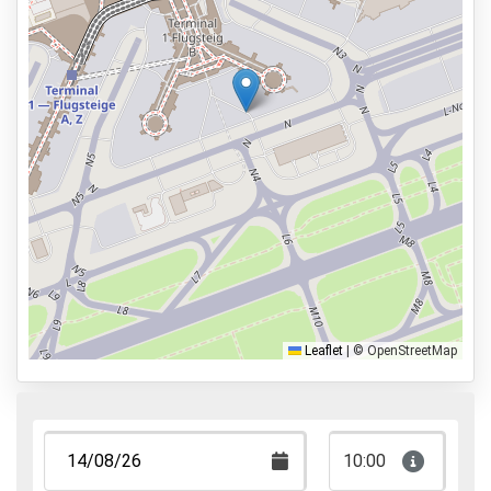
Informations générales
Ouvert 24h/24
Réservation et paiement en ligne
100m du hall de départ
Types de parkings
Parking avec navette
Parking avec voiturier
Park & Walk
Leaflet
|
© OpenStreetMap
Park, Sleep & Fly
10:00