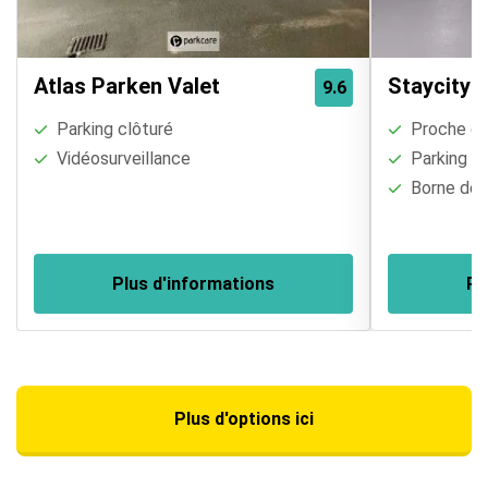
Atlas Parken Valet
Staycity 
9.6
Parking clôturé
Proche de
Vidéosurveillance
Parking cl
Borne de r
Plus d'informations
Pl
Plus d'options ici