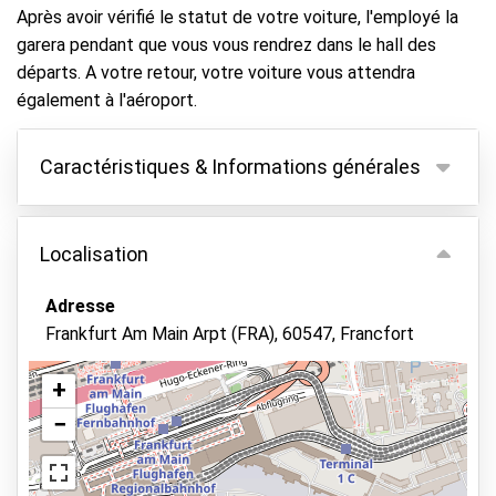
Après avoir vérifié le statut de votre voiture, l'employé la
garera pendant que vous vous rendrez dans le hall des
départs. A votre retour, votre voiture vous attendra
également à l'aéroport.
Caractéristiques & Informations générales
Caractéristiques
Localisation
Parking couvert
Gardez vos clés
Adresse
Frankfurt Am Main Arpt (FRA), 60547, Francfort
Asphalte ou pavé
Vidéosurveillance
+
Terrain éclairé
−
Voir sur la carte
Parking sécurisé
État des lieux du véhicule