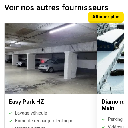
Voir nos autres fournisseurs
Afficher plus
Easy Park HZ
DiamondVa
Main
Lavage véhicule
Parking cl
Borne de recharge électrique
Vidéosurve