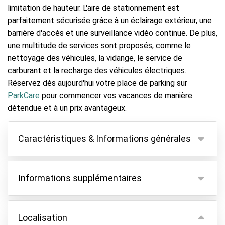
limitation de hauteur. L'aire de stationnement est
parfaitement sécurisée grâce à un éclairage extérieur, une
barrière d'accès et une surveillance vidéo continue. De plus,
une multitude de services sont proposés, comme le
nettoyage des véhicules, la vidange, le service de
carburant et la recharge des véhicules électriques.
Réservez dès aujourd'hui votre place de parking sur
ParkCare
pour commencer vos vacances de manière
détendue et à un prix avantageux.
Caractéristiques & Informations générales
Caractéristiques
Informations supplémentaires
Parking couvert
Gardez vos clés
Pour les grands véhicules tels que les camping-
cars, les transporteurs, etc., il y a un supplément de
Localisation
Vidéosurveillance