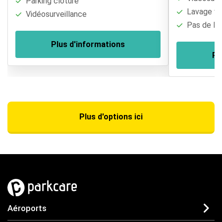
Parking clôturé
Lavage vé
Vidéosurveillance
Pas de lim
Plus d'informations
Pl
Plus d'options ici
Aéroports