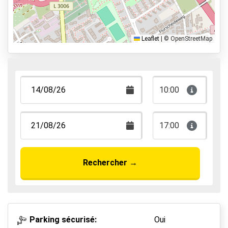
Park & Walk
Park, Sleep & Fly
Leaflet
|
© OpenStreetMap
10:00
17:00
Rechercher
→
Parking sécurisé:
Oui