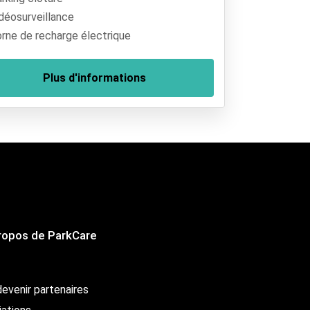
déosurveillance
rne de recharge électrique
Plus d'informations
ropos de ParkCare
evenir partenaires