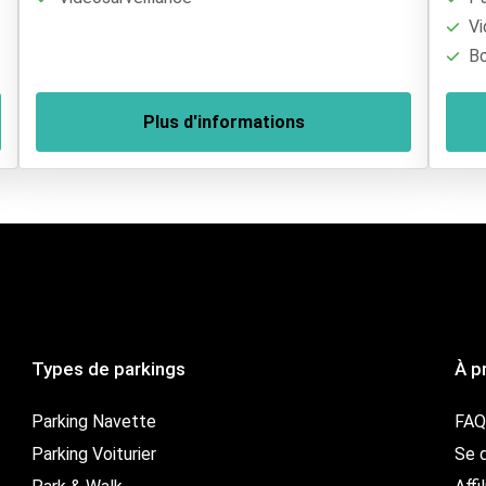
Vi
Bo
Plus d'informations
Types de parkings
À p
Parking Navette
FAQ
Parking Voiturier
Se d