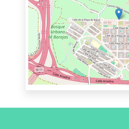
Ouvert 24h/24
Réservation et paiement en ligne
100m du hall de départ
Types de parkings
Parking avec navette
Parking avec voiturier
Park & Walk
Park, Sleep & Fly