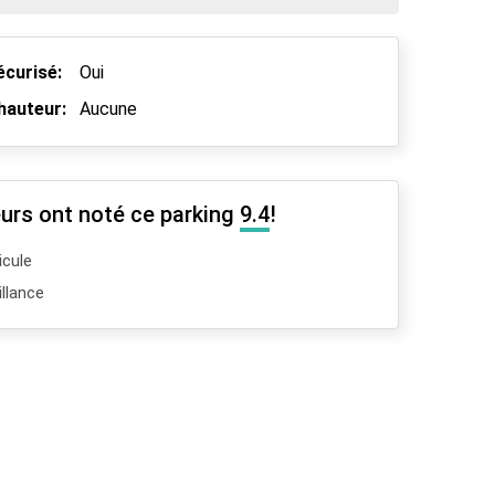
écurisé:
Oui
hauteur:
Aucune
urs ont noté ce parking
9.4
!
icule
llance