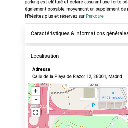
parking est clôturé et éclairé assurant une forte sé
également possible, moyennant un supplément de r
N'hésitez plus et réservez sur
Parkcare
.
Caractéristiques & Informations générale
Caractéristiques
Localisation
Parking couvert
Gardez vos clés
Adresse
Calle de la Playa de Riazor 12, 28001, Madrid
Parking sécurisé
Gardiennage
+
Maintenance de véhicules
−
Voir sur la carte
Lavage de voiture
Informations générales