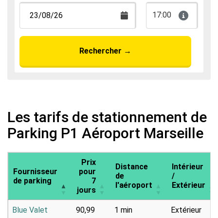
17:00
Rechercher
→
Les tarifs de stationnement de
Parking P1 Aéroport Marseille
Prix
Distance
Intérieur
Fournisseur
pour
de
/
de parking
7
l'aéroport
Extérieur
jours
Blue Valet
90,99
1 min
Extérieur