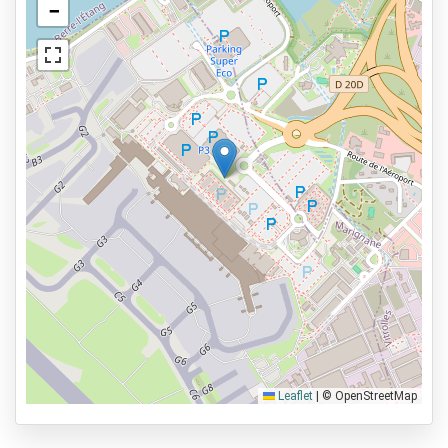
−
Leaflet
|
© OpenStreetMap