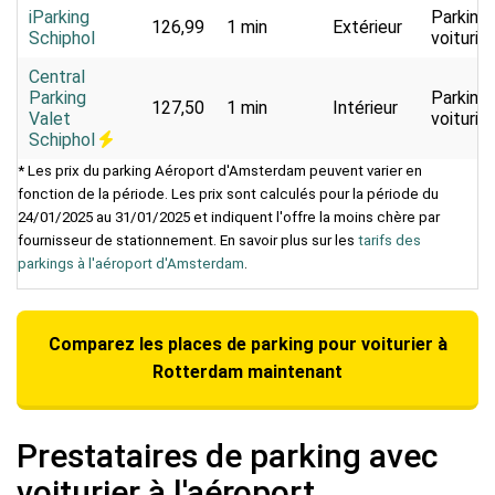
iParking
Parking
126,99
1 min
Extérieur
Schiphol
voiturier
Central
Parking
Parking
127,50
1 min
Intérieur
Valet
voiturier
Schiphol
* Les prix du parking Aéroport d'Amsterdam peuvent varier en
fonction de la période. Les prix sont calculés pour la période du
24/01/2025 au 31/01/2025 et indiquent l'offre la moins chère par
fournisseur de stationnement. En savoir plus sur les
tarifs des
parkings à l'aéroport d'Amsterdam
.
Comparez les places de parking pour voiturier à
Rotterdam maintenant
Prestataires de parking avec
voiturier à l'aéroport