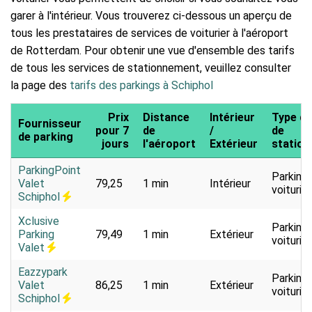
garer à l'intérieur. Vous trouverez ci-dessous un aperçu de
tous les prestataires de services de voiturier à l'aéroport
de Rotterdam. Pour obtenir une vue d'ensemble des tarifs
de tous les services de stationnement, veuillez consulter
la page des
tarifs des parkings à Schiphol
Prix
Distance
Intérieur
Type de
Fournisseur
pour 7
de
/
de
de parking
jours
l'aéroport
Extérieur
statio
ParkingPoint
Parking
Valet
79,25
1 min
Intérieur
voiturier
Schiphol
Xclusive
Parking
Parking
79,49
1 min
Extérieur
voiturier
Valet
Eazzypark
Parking
Valet
86,25
1 min
Extérieur
voiturier
Schiphol