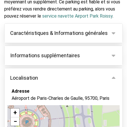
moyennant un supplément. Ce parking est fiable et si vous
préférez vous rendre directement au parking, alors vous
pouvez réserver le
service navette Airport Park Roissy
.
Caractéristiques & Informations générales
Caractéristiques
Informations supplémentaires
Parking couvert
Gardez vos clés
Un supplément de nuit de 10 € sera appliqué si vous
arrivez ou partez entre 20h00 et 07h00.
Localisation
Vidéosurveillance
Pour toutes les arrivées et/ou départs un jour férié,
Lavage de voiture
un supplément de 10 € devra être payé
Adresse
directement au parking.
Accès aux personnes handicapées
Aéroport de Paris-Charles de Gaulle, 95700, Paris
La navette est incluse pour 4 personnes. Pour
Borne de recharge électrique
chaque personne supplémentaire, vous payez un
+
Terrain éclairé
supplément de 5 € par personne. Conseil : déposez
−
Voir sur la carte
d'abord les passagers en plus à l'aéroport pour