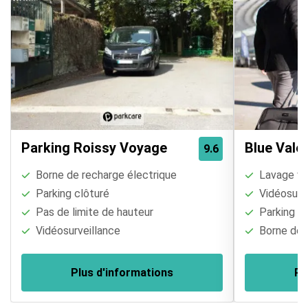
Parking Roissy Voyage
Blue Vale
9.6
Borne de recharge électrique
Lavage vé
Parking clôturé
Vidéosurve
Pas de limite de hauteur
Parking cl
Vidéosurveillance
Borne de r
Plus d'informations
Pl