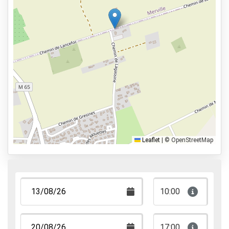
10,5km du hall de départ
Types de parkings
Parking avec navette
Parking avec voiturier
Park & Walk
Park, Sleep & Fly
Leaflet
|
© OpenStreetMap
10:00
17:00