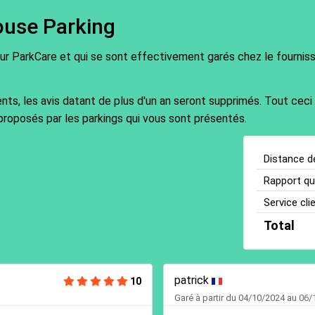
ouse Parking
sur ParkCare et qui se sont effectivement garés chez le fournisse
ents, les avis datant de plus d'un an seront supprimés. Tout ceci
proposés par les parkings qui vous sont présentés.
Distance d
Rapport qua
Service cli
Total
patrick
10
Garé à partir du 04/10/2024 au 06