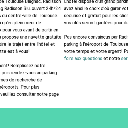
 de Toulouse Blagnac, Radisson
L'hôtel dispose d'un grand park
g Radisson Blu, ouvert 24h/24
avez ainsi le choix d'où garer vot
s du centre-ville de Toulouse.
sécurisé et gratuit pour les cli
i qu'en plein cœur de
vos clés seront gardées pour de
x pour vous avant de partir en
s propose une navette gratuite
Pas encore convaincus par Radi
ire le trajet entre l'hôtel et
parking à l'aéroport de Toulous
ette est à vous!
votre temps et votre argent! Po
foire aux questions
et notre
ser
ment! Remplissez notre
é puis rendez-vous au parking.
ermes de recherche de
aéroports. Pour plus
 veuillez consulter notre page