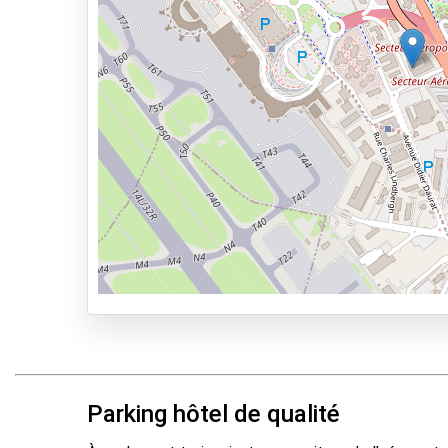
À 500m de marche
Types de parkings
Parking avec navette
Parking avec voiturier
Park & Walk
Park, Sleep & Fly
Parking hôtel de qualité