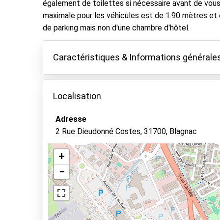
également de toilettes si nécessaire avant de vous 
maximale pour les véhicules est de 1.90 mètres et 
de parking mais non d'une chambre d'hôtel.
Caractéristiques & Informations générale
Caractéristiques
Localisation
Parking couvert
Gardez vos clés
Adresse
2 Rue Dieudonné Costes, 31700, Blagnac
Parking sécurisé
Vidéosurveillance
+
−
Informations générales
Voir sur la carte
Ouvert 24h/24
Réservation et paiement en ligne