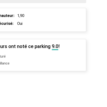
hauteur:
1,90
écurisé:
Oui
urs ont noté ce parking
9.0
!
turé
llance