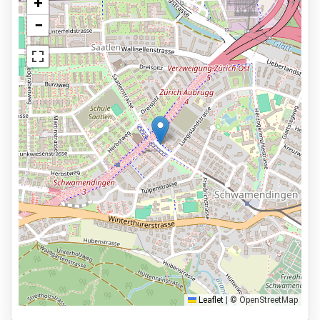
+
Asphalte ou pavé
−
Voir sur la carte
Terrain éclairé
Informations générales
Ouvert de 04:30 à 23:30
Réservation et paiement en ligne
7,8km du hall de départ
Types de parkings
Parking avec navette
Parking avec voiturier
Park & Walk
Park, Sleep & Fly
Leaflet
|
© OpenStreetMap