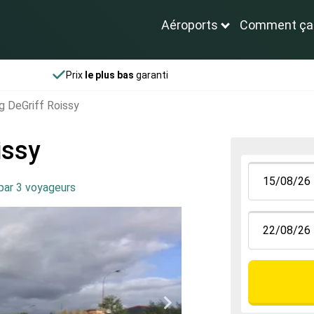
Aéroports
Comment ça
Prix
le plus bas
garanti
ng DeGriff Roissy
issy
par 3 voyageurs