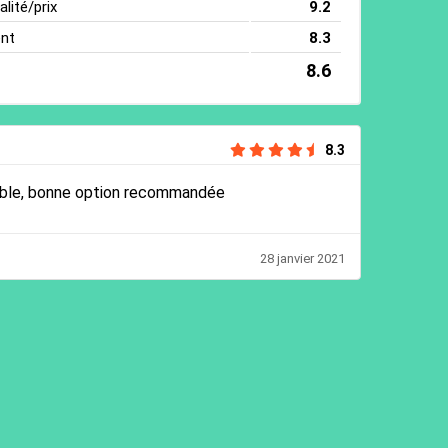
lité/prix
9.2
ent
8.3
8.6
8.3
nable, bonne option recommandée
28 janvier 2021