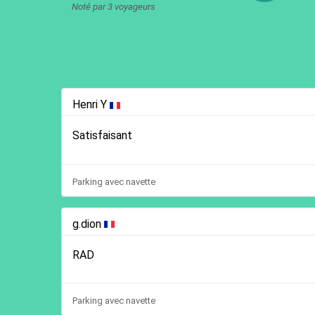
Noté par 3 voyageurs
Henri Y
Satisfaisant
Parking avec navette
g.dion
RAD
Parking avec navette