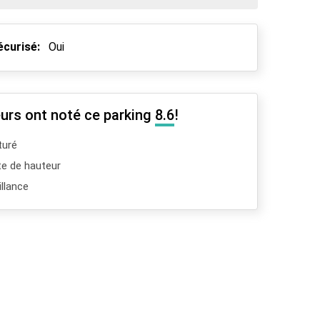
écurisé:
Oui
urs ont noté ce parking
8.6
!
turé
te de hauteur
llance