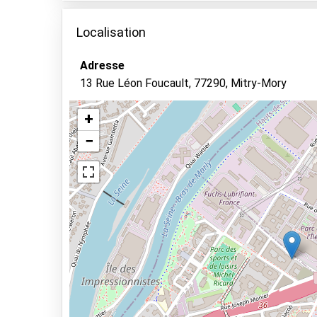
Caractéristiques
Localisation
Parking couvert
Gardez vos clés
Adresse
13 Rue Léon Foucault, 77290, Mitry-Mory
Informations générales
+
Ouvert 24h/24
−
Réservation et paiement en ligne
Voir sur la carte
10km du hall de départ
Types de parkings
Parking avec navette
Parking avec voiturier
Park & Walk
Park, Sleep & Fly