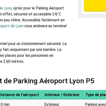
 de Lyon
, opter pour le Parking Aéroport
En effet, sécurisé et accessible 24/7,
tion peu chère. Accessible facilement en
roport de Lyon
vous amènera au terminal
entiel pour un stationnement sécurisé. Le
'y fait uniquement par une barrière. La
des places pour les personnes en
 de 2.60 mètres.
t de Parking Aéroport Lyon P5
Distance de l'aéroport
Intérieur / Extérieur
Type de pl
10 min
Extérieur
Parking ave