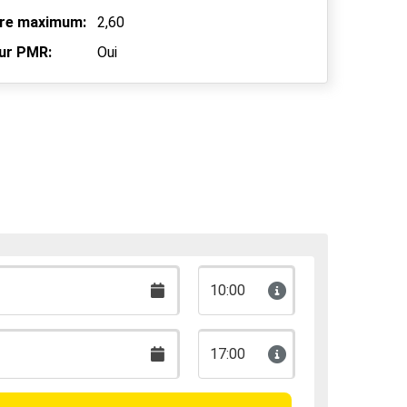
bre maximum:
2,60
ur PMR:
Oui
10:00
17:00