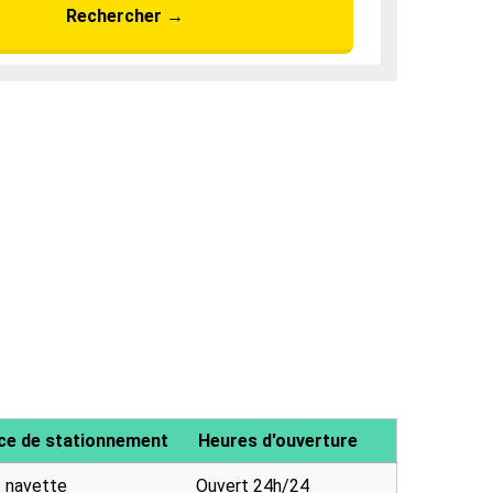
Rechercher
→
ace de stationnement
Heures d'ouverture
c navette
Ouvert 24h/24