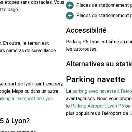
es étapes sans obstacles. Vous
Places de stationnement p
tte page.
Places de stationnement p
Accessibilité
Parking P5 Lyon est situé au no
 En outre, le terrain est
les autoroutes.
eurs caméras de surveillance.
Alternatives au stat
Parking navette
Aeroport de lyon-saint-exupery,
Google Maps ou dans un autre
Le
parking avec navette à l’aér
rking à l'aéroport de Lyon
.
avantageuses. Nous vous prop
le
Parking Aéroport Lyon P5
ou 
plus populaires à l’aéroport de L
5 à Lyon?