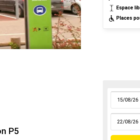
Espace li
Places po
on P5