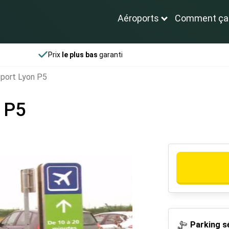
Aéroports
Comment ça
Prix
le plus bas
garanti
oport Lyon P5
 P5
Parking s